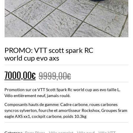
PROMO: VTT scott spark RC
world cup evo axs
Le
Le
7000,00
€
9999,00
€
prix
prix
Promotion sur ce VTT Scott Spark Rc world cup axs evo taille L.
initial
actuel
Vélo entièrement neuf, jamais roulé.
Composants hauts de gamme: Cadre carbone, roues carbones
était :
est :
syncros sylverton, fourche et amortisseur Rockshox, Groupes Sram
eagle AXS xx1, cockpit carbone, poids 10.3kg
9999,00€.
7000,00€.
Category:
Bons Plans
Vélo complet
Vélo neuf
Vélo VTT